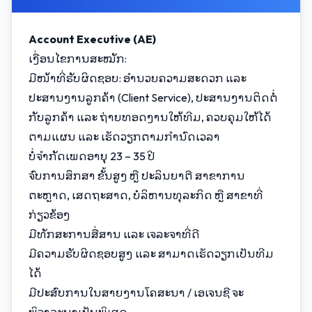
Account Executive (AE)
ເງື່ອນໄຂການສະໝັກ:
ມີໜ້າທີ່ຮັບຜິດຊອບ: ອຳນວຍຄວາມສະດວກ ແລະ
ປະສານງານລູກຄ້າ (Client Service), ປະສານງານຕິດຕໍ່
ກັບລູກຄ້າ ແລະ ຖ່າຍທອດງານໃຫ້ທີມ, ຄວບຄຸມໃຫ້ໄດ້
ຕາມແຜນ ແລະ ເຮັດວຽກຕາມກຳນົດເວລາ
ບໍ່ຈຳກັດເພດອາຍຸ 23 – 35 ປີ
ຈົບການສຶກສາ ຂັ້ນສູງ ຫຼື ປະລິນຍາຕີ ສາຂາການ
ຕະຫຼາດ, ເສດຖະສາດ, ບໍລິຫານທຸລະກິດ ຫຼື ສາຂາທີ່
ກ່ຽວຂ້ອງ
ມີທັກສະການສື່ສານ ແລະ ເຈລະຈາທີ່ດີ
ມີຄວາມຮັບຜິດຊອບສູງ ແລະ ສາມາດເຮັດວຽກເປັນທີມ
ໄດ້
ມີປະສົບການໃນສາຍງານໂຄສະນາ / ເອເຈນຊີ ຈະ